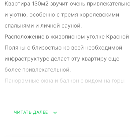
Квартира 130м2 звучит очень привлекательно
и уютно, особенно с тремя королевскими
спальнями и личной сауной.
Расположение в живописном уголке Красной
Поляны с близостью ко всей необходимой
инфраструктуре делает эту квартиру еще
более привлекательной.
Панорамные окна и балкон с видом на горы
определенно добавляют атмосферы и
гармонии.
ЧИТАТЬ ДАЛЕЕ
Квартира звучит идеально для любителей
зимних видов спорта и тех, кто ценит комфорт
и уют.