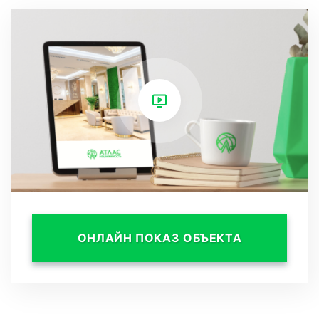
Эти преимущества квартиры звучат
фантастически! Насладиться комфортом три
королевские спальни с видом на горы,
расслабиться в личной сауне, наслаждаться
современными санузлами и проводить время
в просторной гостиной с панорамными
окнами звучит как идеальное место для
отдыха и релаксации.
Все эти удобства обеспечат вам
ОНЛАЙН ПОКАЗ ОБЪЕКТА
незабываемый отдых в окружении красивых
пейзажей. Это звучит как замечательное
место для проживания, особенно для