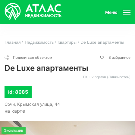
Меню
Главная
Недвижимость
Квартиры
De Luxe апартаменты
Поделиться объектом
В избранное
De Luxe апартаменты
ГК Livingston (Ливингстон)
id: 8085
Сочи, Крымская улица, 44
на карте
Эксклюзив