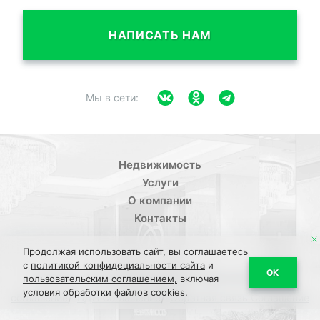
НАПИСАТЬ НАМ
Мы в сети:
Недвижимость
Услуги
О компании
Контакты
Продолжая использовать сайт, вы соглашаетесь
с
политикой конфидециальности сайта
и
/
ОК
Политика конфиденциальности
Пользовательское
пользовательским соглашением,
включая
условия обработки файлов cookies.
/
/
соглашение
ПДН Соглашение
Обратная связь Соглашение