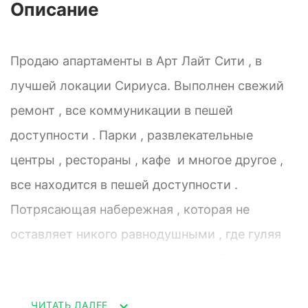
Описание
Продаю апартаменты в Арт Лайт Сити , в
лучшей локации Сириуса. Выполнен свежий
ремонт , все коммуникации в пешей
доступности . Парки , развлекательные
центры , рестораны , кафе и многое другое ,
все находится в пешей доступности .
Потрясающая набережная , которая не
оставляет никого равнодушными , где гуляя
по ней можно дойти от границы Абхазии ,до
центра Адлера . Место подойдет как для
ЧИТАТЬ ДАЛЕЕ