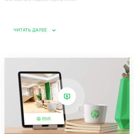
- Современный архитектурный стиль с
большими стеклянными окнами и уютными
ЧИТАТЬ ДАЛЕЕ
балконами.
- Закрытая благоустроенная территория,
обеспечивающая безопасность и комфорт.
- Уникальный ландшафтный дизайн:
ухоженные газоны, зелёные насаждения,
садовые дорожки и живописные
искусственные водоемы.
Преимущества:
- Идеальное место для отдыха вдали от