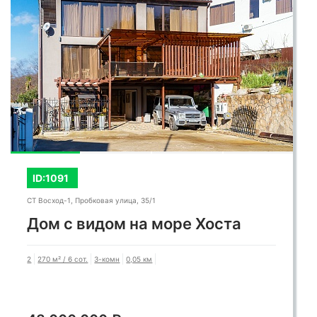
ID:1091
СТ Восход-1, Пробковая улица, 35/1
Дом с видом на море Хоста
2
270 м² / 6 сот.
3-комн
0,05 км