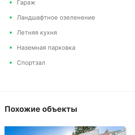
Гараж
комнаты с туалетами.
Ландшафтное озеленение
Третий этаж: 2 детские комнаты,
Летняя кухня
бильярднаяи2 санузла.
Наземная парковка
Спортзал
Похожие
объекты