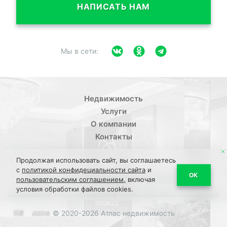
НАПИСАТЬ НАМ
Мы в сети:
Недвижимость
Услуги
О компании
Контакты
Продолжая использовать сайт, вы соглашаетесь
с
политикой конфидециальности сайта
и
/
ОК
Политика конфиденциальности
Пользовательское
пользовательским соглашением,
включая
условия обработки файлов cookies.
/
/
соглашение
ПДН Соглашение
Обратная связь Соглашение
© 2020-2026 Атлас недвижимость