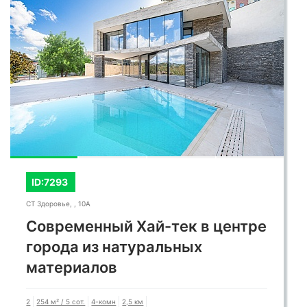
ID:7293
СТ Здоровье, , 10А
Современный Хай-тек в центре
города из натуральных
материалов
2
254 м² / 5 сот.
4-комн
2,5 км