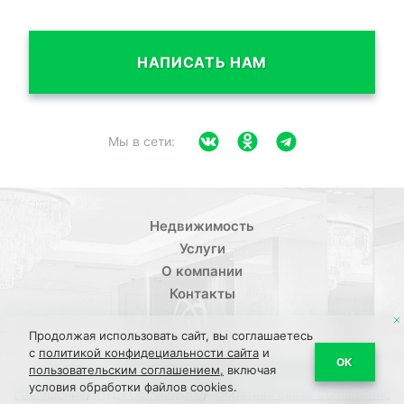
НАПИСАТЬ НАМ
Мы в сети:
Недвижимость
Услуги
О компании
Контакты
Продолжая использовать сайт, вы соглашаетесь
с
политикой конфидециальности сайта
и
/
ОК
Политика конфиденциальности
Пользовательское
пользовательским соглашением,
включая
условия обработки файлов cookies.
/
/
соглашение
ПДН Соглашение
Обратная связь Соглашение