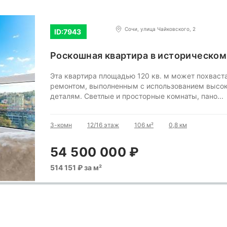
Сочи, улица Чайковского, 2
ID:7943
Роскошная квартира в историческом
Эта квартира площадью 120 кв. м может похвас
ремонтом, выполненным с использованием высок
деталям. Светлые и просторные комнаты, пано...
3-комн
12/16 этаж
106 м²
0,8 км
54 500 000 ₽
514 151 ₽ за м²