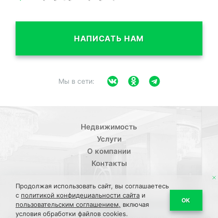
НАПИСАТЬ НАМ
Мы в сети:
Недвижимость
Услуги
О компании
Контакты
Продолжая использовать сайт, вы соглашаетесь
с
политикой конфидециальности сайта
и
/
ОК
Политика конфиденциальности
Пользовательское
пользовательским соглашением,
включая
условия обработки файлов cookies.
/
/
соглашение
ПДН Соглашение
Обратная связь Соглашение