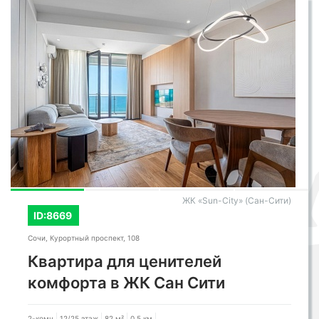
ЖК «Sun-City» (Сан-Сити)
ID:8669
Сочи, Курортный проспект, 108
Квартира для ценителей
комфорта в ЖК Сан Сити
2-комн
12/25 этаж
82 м²
0,5 км