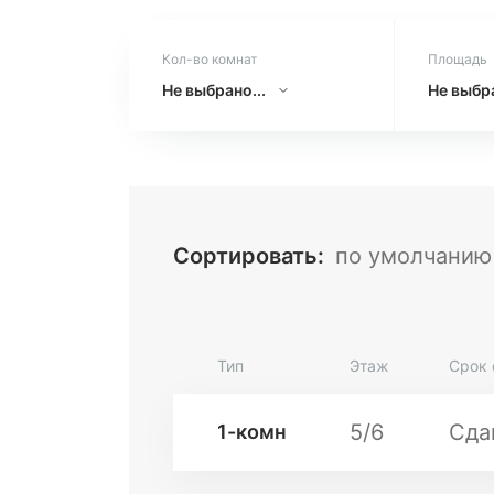
Кол-во комнат
Площадь
Не упустите возможность приобрест
Не выбрано...
Не выбра
сейчас!
Сортировать
:
по умолчанию
Тип
Этаж
Срок 
5/6
Сда
1-комн