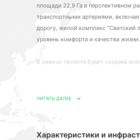
площади 22,9 Га в перспективном 
транспортными артериями, включая 
дорогу, жилой комплекс "Светский 
уровень комфорта и качества жизни.
В рамках проекта будет создана все
включающая:
- 1,2 км набережной;
- открытый бассейн и пляжную зону
ЧИТАТЬ ДАЛЕЕ
- площадки для ресторанов и кафе;
- два паркинга (многоуровневый и п
Характеристики и инфрас