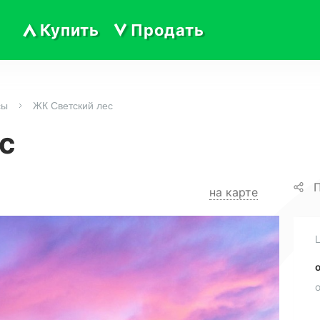
Купить
Продать
сы
ЖК Светский лес
с
П
на карте
о