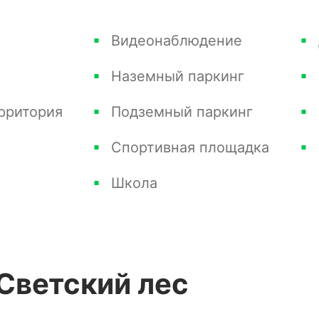
оительство образовательных учреждений,
мест, а также школу на 1 510 мест.
Видеонаблюдение
раструктуры с продуктовыми магазинами и
Наземный паркинг
енного транспорта будет находиться в
плекса.
рритория
Подземный паркинг
Спортивная площадка
комплексе "Светский лес" включают:
ов;
Школа
крытый бассейн, фитнес-клуб высокого
Светский лес