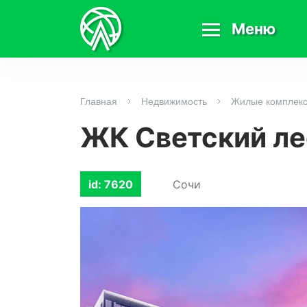
Меню
Главная
Недвижимость
Жилые комплек
ЖК Светский ле
Сочи
id: 7620