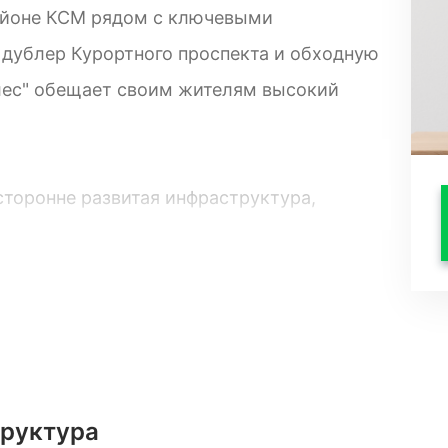
районе КСМ рядом с ключевыми
дублер Курортного проспекта и обходную
лес" обещает своим жителям высокий
сторонне развитая инфраструктура,
;
одземный) на 2 800 мест.
труктура