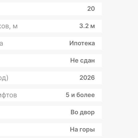
20
ов, м
3.2 м
а
Ипотека
Не сдан
од)
2026
ифтов
5 и более
Во двор
На горы