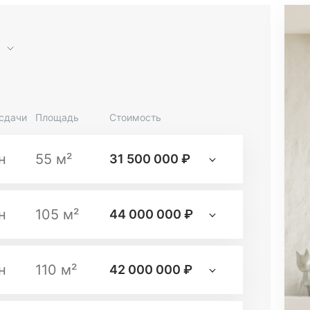
сдачи
Площадь
Стоимость
н
55 м²
31 500 000 ₽
н
105 м²
44 000 000 ₽
н
110 м²
42 000 000 ₽