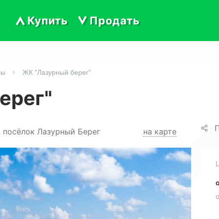
Купить
Продать
сы
ЖК "Лазурный берег"
ерег"
П
 посёлок Лазурный Берег
на карте
о