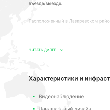
въезде/выезде.
Расположенный в Лазаревском район
этажных домов, обращенных фасада
Благодаря применению блочно-моно
повышенной прочностью. Их внешний
ЧИТАТЬ ДАЛЕЕ
всем требованиям, стандартно пре
От берега моря ЖК отделяют каких-
города Сочи и "Лазурным берегом" с
Характеристики и инфрас
В жилищном комплексе «Лазурный бе
Видеонаблюдение
комнатные метражом 50-64 кв.м; 2-
Ландшафтный дизайн
просторные квартиры, включающие 