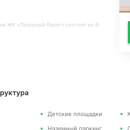
е ЖК «Лазурный берег» состоит из 4-
ми к морю.
литной технологии дома отличаются
 вид и внутренняя планировка отвечают
дъявляемым к жилью бизнес-класса.
то 400 м, а расстояние между центром
оставляет 8000 м.
труктура
рег» 100 квартир, среди которых есть 1-
Детские площадки
комнатные с площадью от 68 кв.м, и
Наземный паркинг
3-4 комнаты вплоть до роскошного