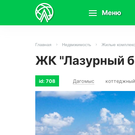
Меню
Главная
Недвижимость
Жилые комплек
ЖК "Лазурный б
Дагомыс
коттеджный
id: 708