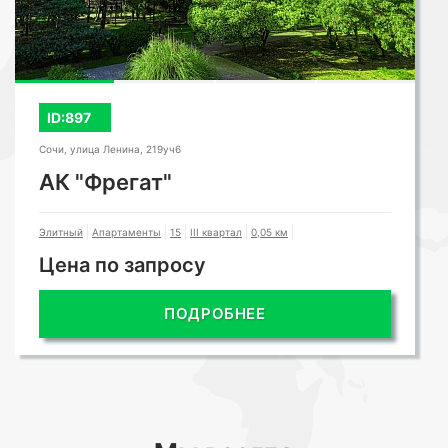
ID:897
Сочи, улица Ленина, 219уч6
АК "Фрегат"
Элитный
Апартаменты
15
III квартал
0,05 км
Цена по запросу
ПОДРОБНЕЕ