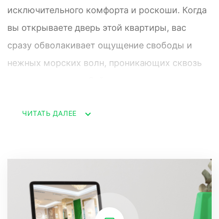
исключительного комфорта и роскоши. Когда
вы открываете дверь этой квартиры, вас
сразу обволакивает ощущение свободы и
нежных морских волн, проникающих сквозь
панорамные окна. Займите место у окна в
просторной гостиной и почувствуйте, как
ЧИТАТЬ ДАЛЕЕ
каждый день становится незабываемым
прикосновением к морской природе. Дизайн
интерьера этой квартиры — воплощение
современного стиля и функциональности.
Общая площадь квартиры разумно
использована, чтобы сочетать просторные