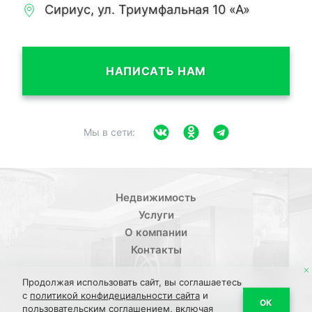
Сириус, ул. Триумфальная 10 «А»
НАПИСАТЬ НАМ
Мы в сети:
Недвижимость
Услуги
О компании
Контакты
Продолжая использовать сайт, вы соглашаетесь
с
политикой конфидециальности сайта
и
/
ОК
Политика конфиденциальности
Пользовательское
пользовательским соглашением,
включая