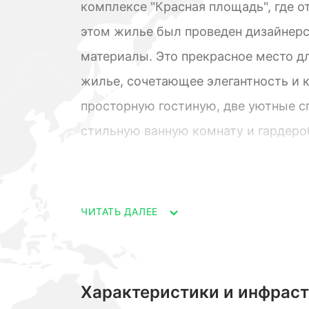
комплексе "Красная площадь", где о
этом жилье был проведен дизайнерс
материалы. Это прекрасное место дл
жилье, сочетающее элегантность и 
просторную гостиную, две уютные с
стильную ванную комнату и гардер
возможность наслаждаться захваты
естественное освещение. Жилой ко
множество привилегий, таких как кр
ЧИТАТЬ ДАЛЕЕ
клуб, бассейн и подземная парковк
комплекса является его близость к 
потрясающая возможность насладит
Характеристики и инфрас
великолепными панорамными видам