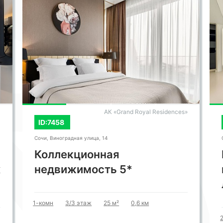
)
АК «Grand Royal Residences»
ID:7458
Сочи, Виноградная улица, 14
Коллекционная
х
недвижимость 5*
1-комн
3/3 этаж
25 м²
0,6 км