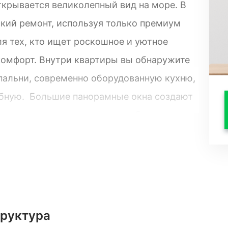
ткрывается великолепный вид на море. В
кий ремонт, используя только премиум
я тех, кто ищет роскошное и уютное
комфорт. Внутри квартиры вы обнаружите
пальни, современно оборудованную кухню,
обную. Большие панорамные окна создают
вающими видами на море и обеспечивают
мплекс предлагает своим жильцам
углосуточная охрана, спа-центр, фитнес-
а. Главным преимуществом данного жилого
морю. Проживание с видом на океан - это
ься роскошью, простором и
труктура
и.