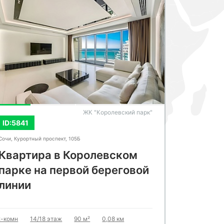
СМОТРЕТЬ ВСЕ ФОТО
СМОТРЕ
ЖК "Королевский парк"
ID:5841
ID:6325
Сочи, Курортный проспект, 105Б
Сочи, Политех
Квартира в Королевском
Апарт
парке на первой береговой
берего
линии
терри
"Белар
2-комн
14/18 этаж
90 м²
0,08 км