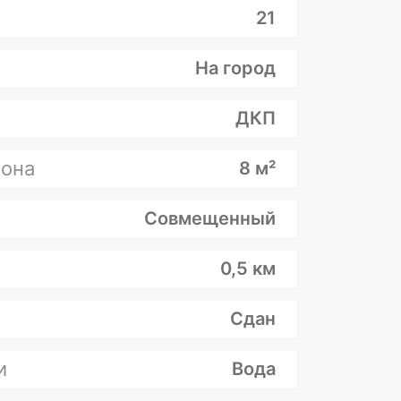
21
На город
ДКП
она
8 м²
Совмещенный
0,5 км
Сдан
и
Вода