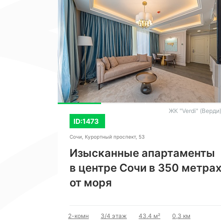
erdi" (Верди)
ЖК "Verdi" (Верди
ID:1473
Сочи, Курортный проспект, 53
Изысканные апартаменты
в центре Сочи в 350 метра
от моря
очи
2-комн
3/4 этаж
43.4 м²
0,3 км