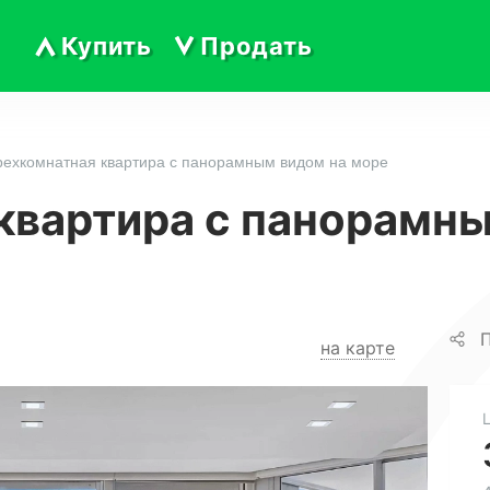
Купить
Продать
рехкомнатная квартира с панорамным видом на море
квартира с панорамн
П
на карте