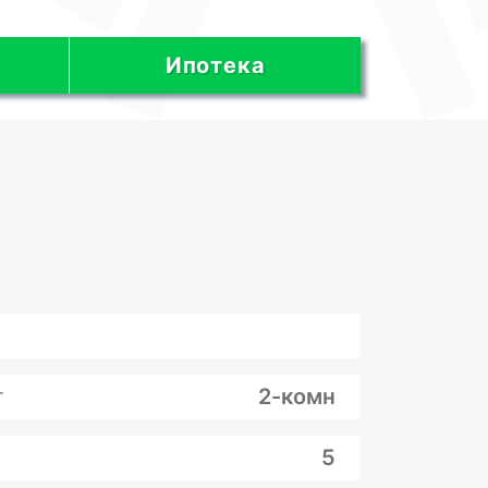
Ипотека
т
2-комн
5