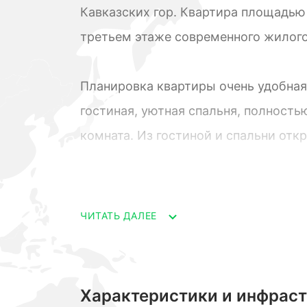
Кавказских гор. Квартира площадью
третьем этаже современного жилого
Планировка квартиры очень удобная
гостиная, уютная спальня, полность
комната. Из гостиной и спальни от
окружающие горы, четыре заснеженн
В квартире использованы только ка
ЧИТАТЬ ДАЛЕЕ
современные технологии, что насыщ
комфортом. Здесь есть все необход
мебель, бытовая техника, посуда, по
Характеристики и инфрас