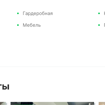
ртира, оборудован всем необходимым для
Гардеробная
обилей, детская площадка, зона отдыха с
Мебель
же рядом расположены магазины, кафе,
го транспорта.
для тех, кто ценит красоту природы,
нно, курортные и светские мероприятия.
рогулками, катанием на лыжах и
примечательности. Эта квартира станет
ты
тличным вложением в недвижимость.