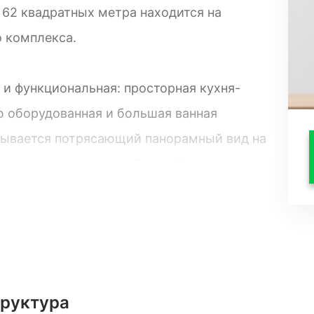
 62 квадратных метра находится на
 комплекса.
 и функциональная: просторная кухня-
ю оборудованная и большая ванная
крывается потрясающий панорамный вид на
ые вершины, леса и Горки Город.
чественные и премиальные материалы и
ает её особой утонченностью и
имое для комфортного проживания:
стельное белье и полотенца.
труктура