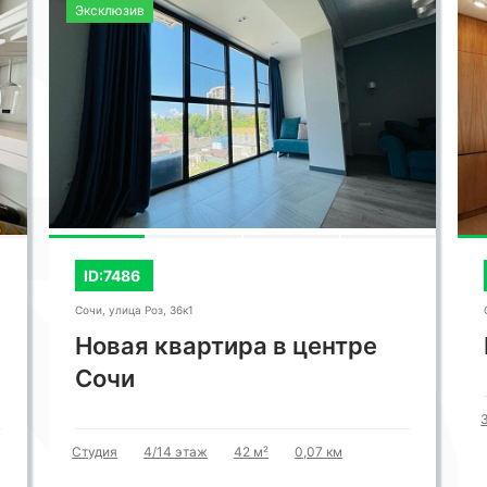
СМОТРЕТЬ ВСЕ ФОТО
ЖК "Виктория"
ID:7627
Сочи, Виноградная улица, 4
Квартира в ЖК Виктория
3-комн
23/26 этаж
130 м²
0,6 км