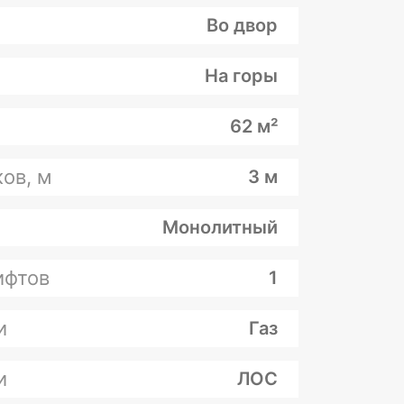
Во двор
На горы
62 м²
ов, м
3 м
Монолитный
ифтов
1
и
Газ
и
ЛОС