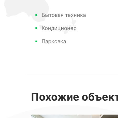
Комплекс, в котором находится ква
Бытовая техника
уютного отдыха: парковка для автом
Кондиционер
барбекю, спортивная площадка. Так
рестораны и остановка общественно
Парковка
Эсто-Садок - это идеальная локация 
чистый воздух, тишину и, одновреме
Здесь можно насладиться горными п
сноуборде, посетить местные досто
Похожие
объек
прекрасным местом для отдыха и о