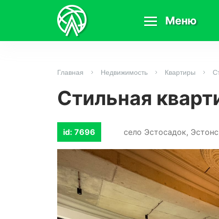
Меню
Главная
Недвижимость
Квартиры
С
Стильная кварт
id: 7696
село Эстосадок, Эстонс