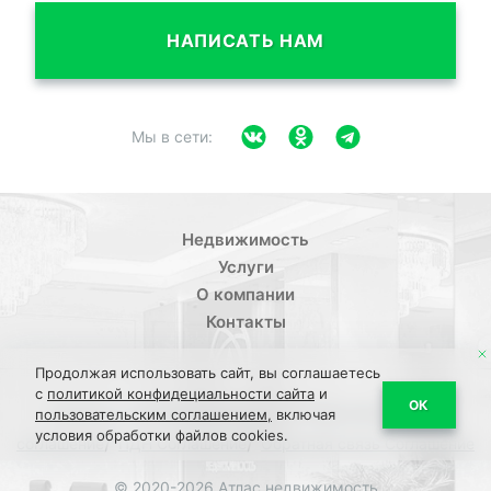
НАПИСАТЬ НАМ
Мы в сети:
Недвижимость
Услуги
О компании
Контакты
Продолжая использовать сайт, вы соглашаетесь
с
политикой конфидециальности сайта
и
/
ОК
Политика конфиденциальности
Пользовательское
пользовательским соглашением,
включая
условия обработки файлов cookies.
/
/
соглашение
ПДН Соглашение
Обратная связь Соглашение
© 2020-2026 Атлас недвижимость