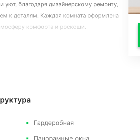
 и уют, благодаря дизайнерскому ремонту,
ем к деталям. Каждая комната оформлена
тмосферу комфорта и роскоши.
тавят вам уединенное пространство для
фортную кровать и шкаф для хранения
ольшие окна в спальне позволят вам
м на море прямо из вашей кровати.
труктура
авая открытое пространство для общения с
ня оборудована всем необходимым для
Гардеробная
. Здесь вы найдете современные бытовые
Панорамные окна
я придаст вашему пространству