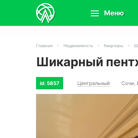
Меню
Главная
Недвижимость
Квартиры
Ш
Шикарный пентх
id: 5857
Центральный
Сочи, 