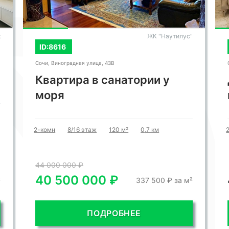
адателем этой уникальной квартиры и
к
ЖК "Наутилус"
на море каждый день.
ID:8616
Сочи, Виноградная улица, 43В
Квартира в санатории у
моря
2-комн
8/16 этаж
120 м²
0,7 км
44 000 000 ₽
40 500 000 ₽
²
337 500 ₽ за м²
ПОДРОБНЕЕ