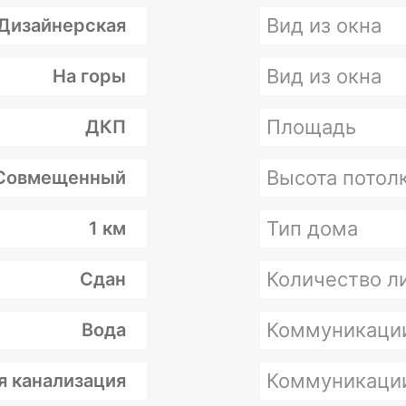
Вид из окна
Дизайнерская
Вид из окна
На горы
Площадь
ДКП
Высота потолк
Совмещенный
Тип дома
1 км
Количество л
Сдан
Коммуникаци
Вода
Коммуникаци
я канализация