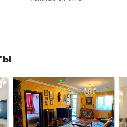
вартиры является ее расположение на
те наслаждаться захватывающими видами
 Здесь каждое утро вы будете просыпаться
ты
оятными закатами.
льную возможность насладиться
оря, не выходя из дома. Будь то утренний
ин с видом на море или просто спокойное
эта квартира станет вашим идеальным
СМОТРЕТЬ ВСЕ ФОТО