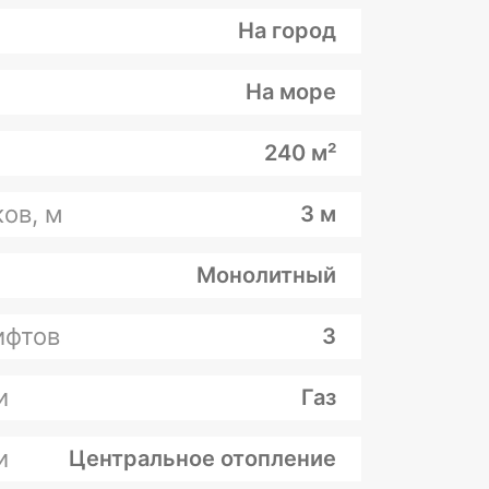
На город
На море
240 м²
ов, м
3 м
Монолитный
ифтов
3
и
Газ
и
Центральное отопление