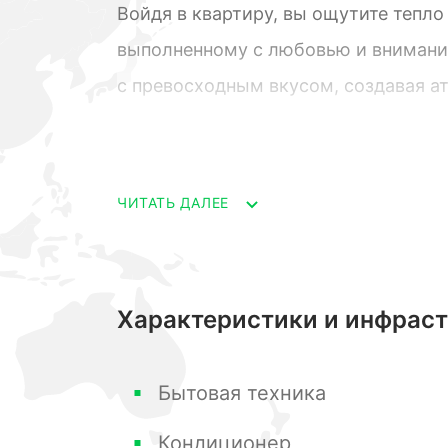
Войдя в квартиру, вы ощутите тепло
выполненному с любовью и внимани
с превосходным вкусом, создавая а
Четыре просторные спальные предос
отдыха и сна. Здесь вы найдете ком
ЧИТАТЬ ДАЛЕЕ
вещей, чтобы все было под рукой. Б
наслаждаться завораживающим видо
Характеристики и инфрас
Гостиная совмещена с кухней, созд
семьей и друзьями. Просторная кух
Бытовая техника
приготовления ваших любимых блюд
Кондиционер
приборы и стильную мебель, котора