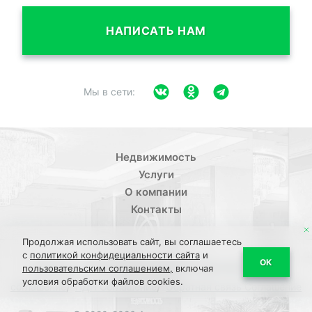
НАПИСАТЬ НАМ
Мы в сети:
Недвижимость
Услуги
О компании
Контакты
Продолжая использовать сайт, вы соглашаетесь
с
политикой конфидециальности сайта
и
/
ОК
Политика конфиденциальности
Пользовательское
пользовательским соглашением,
включая
условия обработки файлов cookies.
/
/
соглашение
ПДН Соглашение
Обратная связь Соглашение