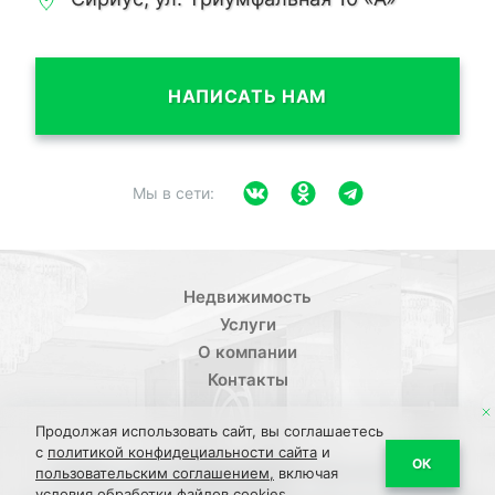
НАПИСАТЬ НАМ
Мы в сети:
Недвижимость
Услуги
О компании
Контакты
Продолжая использовать сайт, вы соглашаетесь
с
политикой конфидециальности сайта
и
/
ОК
Политика конфиденциальности
Пользовательское
пользовательским соглашением,
включая
условия обработки файлов cookies.