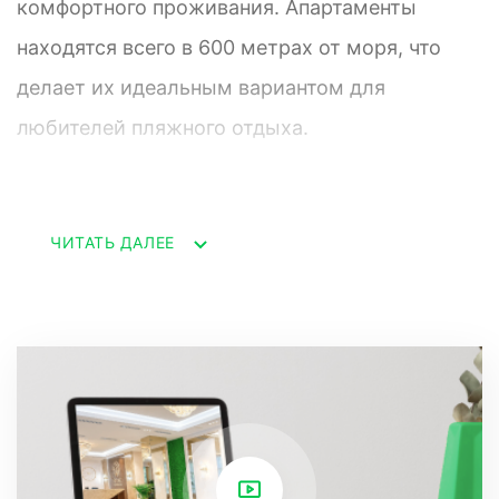
комфортного проживания. Апартаменты
находятся всего в 600 метрах от моря, что
делает их идеальным вариантом для
любителей пляжного отдыха.
Площадь апартамента составляет 35
ЧИТАТЬ ДАЛЕЕ
квадратных метров, что позволяет создать
уютную и функциональную обстановку.
Внутри апартамента присутствует спальня,
которая выделена отдельной зоной. Это
позволяет обеспечить приватность и
комфортный отдых для гостей.