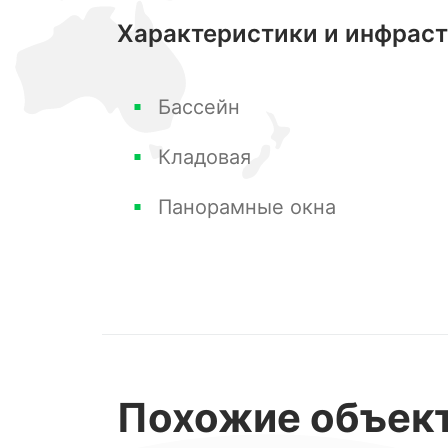
Характеристики и инфрас
Эти апартаменты предлагают:
Бассейн
Первоклассную мебель и современн
Кладовая
Открытый балкон с панорамным ос
вид на горные вершины.
Панорамные окна
Высокие потолки, придающие просто
Современные инженерные системы 
Управление отеля DoubleTree by Hilto
План завершения всех работ в 2025 
Инфраструктурные преимущества вк
Похожие
объек
контрольно-пропускным пунктом, по
шезлонгами, СПА-комплекс, фитнес-