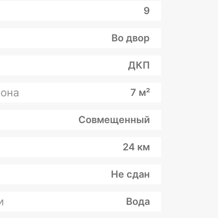
9
Во двор
ДКП
она
7 м²
Совмещенный
24 км
Не сдан
и
Вода