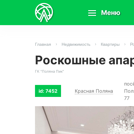
Меню
Главная
Недвижимость
Квартиры
Р
Роскошные апар
ГК "Поляна Пик"
пос
id: 7452
Красная Поляна
Пол
77