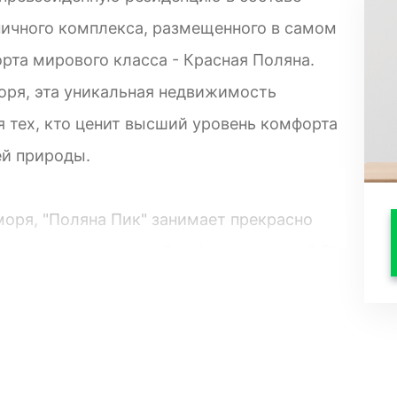
ичного комплекса, размещенного в самом
рта мирового класса - Красная Поляна.
моря, эта уникальная недвижимость
 тех, кто ценит высший уровень комфорта
й природы.
моря, "Поляна Пик" занимает прекрасно
гектара с полноценной инфраструктурой 5*
ты, общей площадью 48,7 квадратных
ное сочетание авторского дизайна,
ого минимализма, лофт-стиля и