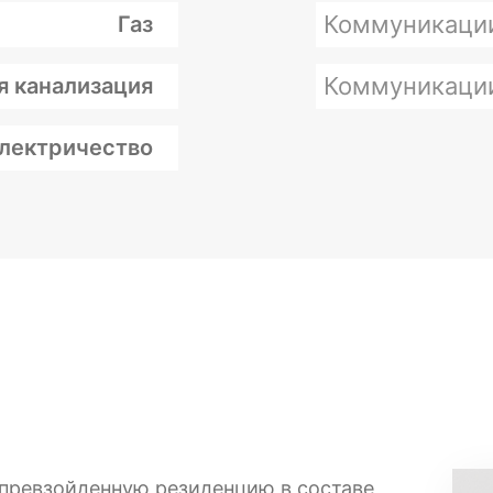
Коммуникаци
Газ
Коммуникаци
я канализация
лектричество
епревзойденную резиденцию в составе