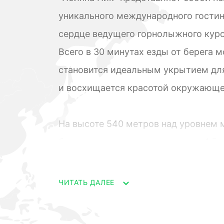
уникального международного гостин
сердце ведущего горнолыжного куро
Всего в 30 минутах езды от берега 
становится идеальным укрытием для
и восхищается красотой окружающе
На высоте 540 метров над уровнем 
благоустроенную территорию в 4,5 
гостиничного комплекса. Апартамен
метров, представляют собой идеаль
ЧИТАТЬ ДАЛЕЕ
включающего элементы скандинавск
альпийского комфорта.