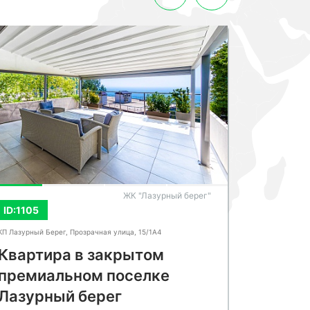
СМОТРЕТЬ ВСЕ ФОТО
ЖК "Лазурный берег"
ID:1105
ID:1648
КП Лазурный Берег, Прозрачная улица, 15/1А4
Сочи, Несебрс
Квартира в закрытом
Апарта
премиальном поселке
терра
Лазурный берег