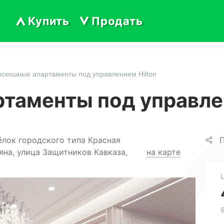
Купить
Продать
оскошные апартаменты под управлением Hilton
таменты под управлен
ёлок городского типа Красная
П
яна, улица Защитников Кавказа,
на карте
9