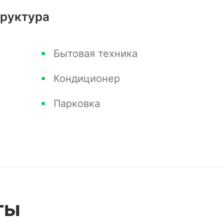
труктура
Бытовая техника
ую технику.
Кондиционер
теклением, открывающим захватывающий
Парковка
р и свет.
и центральные коммуникации.
n.
году.
лючают в себя охраняемую территорию с
ты
догреваемый бассейн, лаундж с
центр, рестораны и бары, рум-сервис,