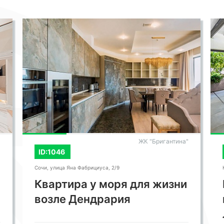
ны отдыха, медицинский и консьерж-
же ски-рум.
вы не только окупите свою инвестицию
а, но и насладитесь комфортом и
СМОТРЕТЬ ВСЕ ФОТО
рочной горной природы, роскошной
иса круглый год.
"
ЖК "Бригантина"
ID:1046
Сочи, улица Яна Фабрициуса, 2/9
Квартира у моря для жизни
возле Дендрария