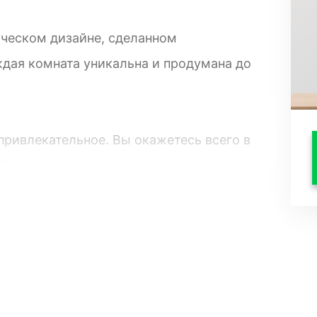
ическом дизайне, сделанном
дая комната уникальна и продумана до
привлекательное. Вы oкажетесь всегo в
абережной, где сможете насладиться
Вам будет легко добраться до кафе и
тной кухней и общением с друзьями.
ные площадки для занятий йогой и