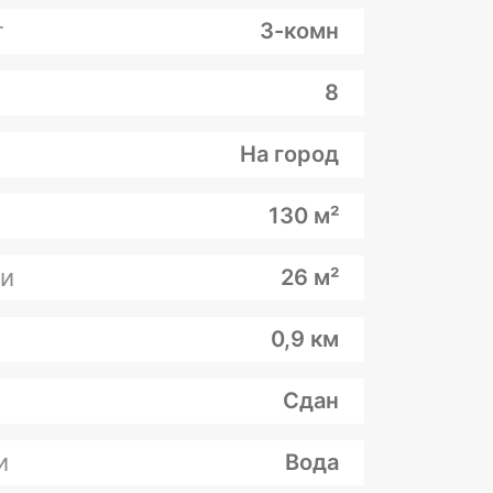
т
3-комн
8
На город
130 м²
и
26 м²
0,9 км
Сдан
и
Вода