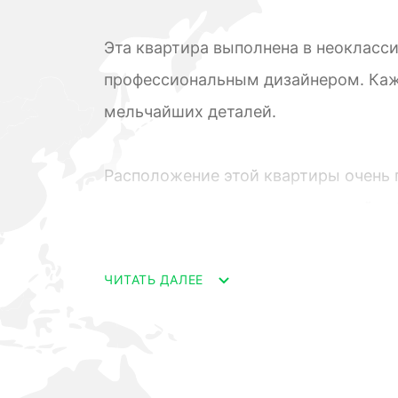
Эта квартира выполнена в неокласс
профессиональным дизайнером. Каж
мельчайших деталей.
Рaсположение этой квaртиры очень 
нескольких шагах от прогулочной н
прекрасными видами моря и пляжа. 
ресторанов, чтобы насладиться мес
ЧИТАТЬ ДАЛЕЕ
На побережье расположены спортив
волейболом.