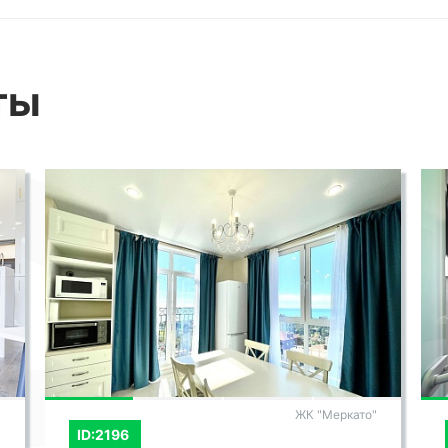
го места - близость к санаторию
ачает, что вы всегда сможете заботиться о
ры в этих первоклассных медицинских
ты
орый также расположен поблизости,
 взрослым, так и детям. Ваши дети будут
ного места, где они смогут увидеть
огому новому.
СМОТРЕТЬ ВСЕ ФОТО
амом жилье. Эта квартира бизнес-клaсса.
для комфортного проживания: простоpные
"
ЖК "Идеал Хаус"
кциональный интерьер, современная кухня,
ID:1950