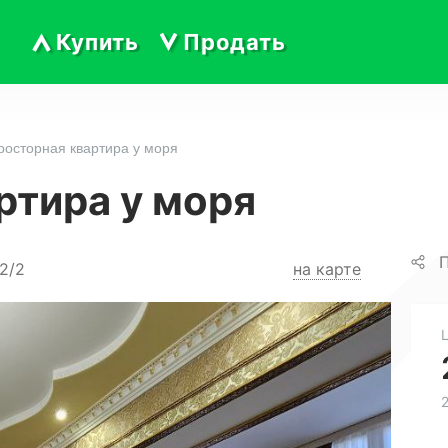
Купить
Продать
росторная квартира у моря
ртира у моря
П
2/2
на карте
2