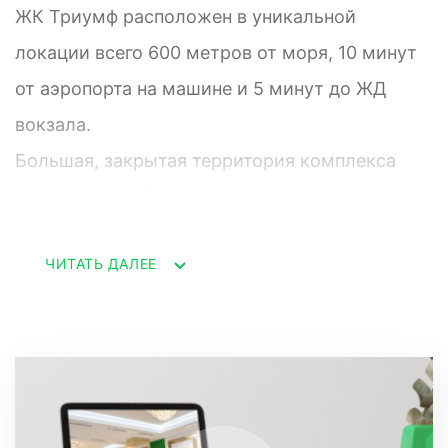
ЖК Триумф расположен в уникальной
локации всего 600 метров от моря, 10 минут
от аэропорта на машине и 5 минут до ЖД
вокзала.
Большая, закрытая территория комплекса
включает в себя:
* подземную и придомовую парковку.
ЧИТАТЬ ДАЛЕЕ
* детские и спортивные площадки.
* СПА зона.
* тренажерный зал.
* супермаркет.
* салон красоты.