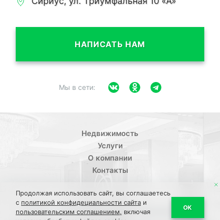
Сириус, ул. Триумфальная 10 «А»
НАПИСАТЬ НАМ
Мы в сети:
Недвижимость
Услуги
О компании
Контакты
Продолжая использовать сайт, вы соглашаетесь
с
политикой конфидециальности сайта
и
/
ОК
Политика конфиденциальности
Пользовательское
пользовательским соглашением,
включая