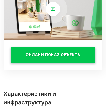
* гриль бар.
В квартире выполнен дизайнерский ремонт в
светлых, морских тонах.
Дизайнеры распланировали квартиру на
просторную кухню-гостиную, большую
гардеробную, несколько санузлов и
отдельную спальню.
ОНЛАЙН ПОКАЗ ОБЪЕКТА
Терраса заслуживает особого внимания. 25
метров с панорамным видом на море и
неповторимые закаты Сочи.
Характеристики и
инфраструктура