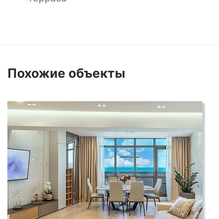
- Развитая инфраструктура: кафе, рестораны,
зоны отдыха и спортивные площадки.
Похожие
объекты
Эти апартаменты идеально подойдут для тех,
кто ценит комфорт, престижное
расположение и близость к природе.
Отличный вариант как для постоянного
проживания, так и для отдыха или сдачи в
аренду.