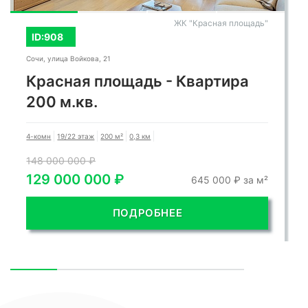
ЖК "Красная площадь"
ID:908
Звоните прямо сейчас, чтобы узнать больше и
Сочи, улица Войкова, 21
Красная площадь - Квартира
записаться на просмотр!
200 м.кв.
4-комн
19/22 этаж
200 м²
0,3 км
148 000 000 ₽
129 000 000 ₽
645 000 ₽ за м²
ПОДРОБНЕЕ