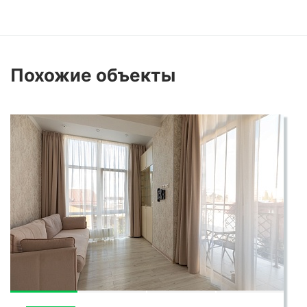
движений и удобство пользования
жилплощадью. Высоченные потолки,
панорамные окна, премиальные отделочные
Похожие
объекты
материалы и уникальная система "Умный
Дом" создают неповторимую атмосферу
комфорта и эстетического удовольствия.
Через смартфон вы легко контролируете
освещение, температуру воздуха,
безопасность жилища и многие другие
функции.
Такое идеальное размещение квартир