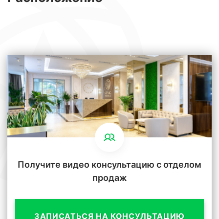
пользоваться такими преимуществами, как
круглосуточная служба охраны, парковочное
пространство под землёй, полный спектр
консьерж-услуг и специализированное
обслуживание территории. Инфраструктура
комплекса оснащена самыми современными
технологиями, такими как скоростные лифты,
видеонаблюдение и противопожарные
системы последнего поколения.
Получите видео консультацию с отделом
продаж
Застройщик уделил особое внимание
энергосбережению, внедрив эффективные
ЗАПИСАТЬСЯ НА КОНСУЛЬТАЦИЮ