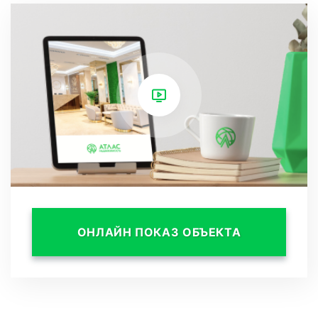
инфраструктуры и гостеприимством. Здесь
созданы идеальные условия для неспешных
прогулок вдоль прибрежной полосы,
вечерних посиделок в элегантных кафе и
ресторанах с незабываемыми видами на
морской горизонт, шопинга в магазинах
премиум-класса и занятий спортом на
свежем воздухе в ближайшем зелёном
пространстве.
ОНЛАЙН ПОКАЗ ОБЪЕКТА
Отдыхающие найдут массу увлекательных
мероприятий поблизости: знаменитый