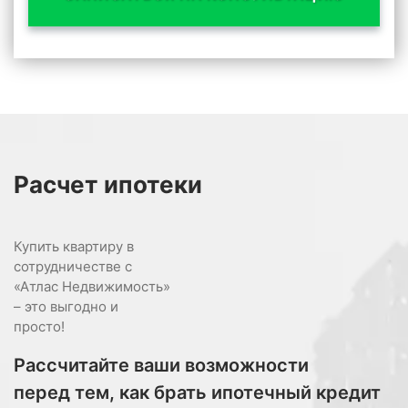
меры экономии ресурсов, что снизит
эксплуатационные расходы владельцев
недвижимости. Удобное транспортное
сообщение и быстрая доступность к
основным магистралям города и аэропорту
делают передвижение быстрым и
Расчет
ипотеки
комфортным.
Купить квартиру в
сотрудничестве с
Покупка квартиры в AK Horizon — это гораздо
«Атлас Недвижимость»
– это выгодно и
больше, чем покупка дома у моря. Это
просто!
надежное капиталовложение, которое
Рассчитайте ваши возможности
гарантирует великолепные впечатления от
перед тем, как брать ипотечный кредит