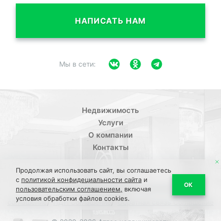
НАПИСАТЬ НАМ
Мы в сети:
Недвижимость
Услуги
О компании
Контакты
Продолжая использовать сайт, вы соглашаетесь
с
политикой конфидециальности сайта
и
/
ОК
Политика конфиденциальности
Пользовательское
пользовательским соглашением,
включая
условия обработки файлов cookies.
/
/
соглашение
ПДН Соглашение
Обратная связь Соглашение