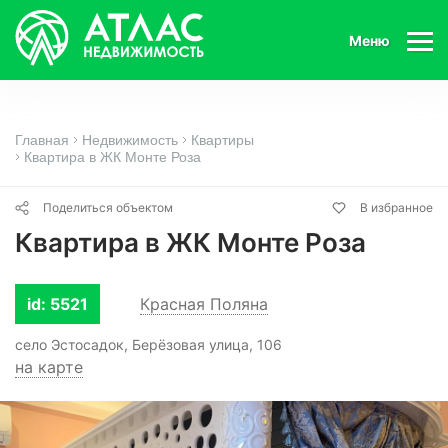
Меню
Главная
Недвижимость
Квартиры
Квартира в ЖК Монте Роза
Поделиться объектом
В избранное
Квартира в ЖК Монте Роза
id: 5521
Красная Поляна
село Эстосадок, Берёзовая улица, 106
на карте