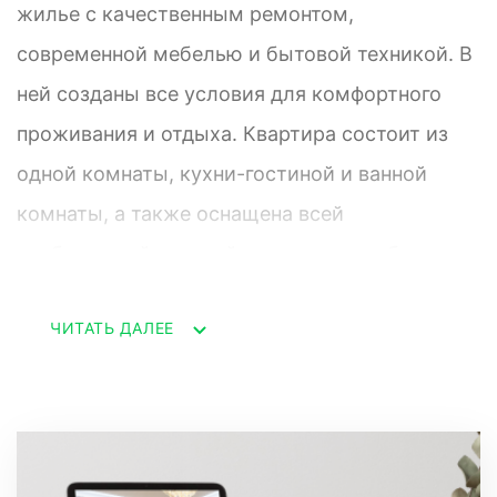
жилье с качественным ремонтом,
современной мебелью и бытовой техникой. В
ней созданы все условия для комфортного
проживания и отдыха. Квартира состоит из
одной комнаты, кухни-гостиной и ванной
комнаты, а также оснащена всей
необходимой посудой и постельным бельем.
ЧИТАТЬ ДАЛЕЕ
Рядом с домом расположены магазины, кафе,
рестораны и другие объекты
инфраструктуры, а также горнолыжные
склоны и другие объекты развлечений
находятся в шаговой доступности.