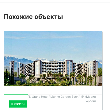
море - это не просто роскошь, это инвестиция
в своё благополучие и эмоциональное
Похожие
объекты
состояние. Просыпаясь каждое утро и
засыпая каждый вечер с видом на
бескрайнюю голубизну моря, вы
наполняетесь энергией и вдохновением. Не
упустите возможность сделать свою жизнь
ярче и насыщеннее - выберите квартиру с
видом на море и позвольте себе настоящее
удовольствие!
ГК Grand Hotel "Marine Garden Sochi" 5* (Марин
Гарден)
ID:6339