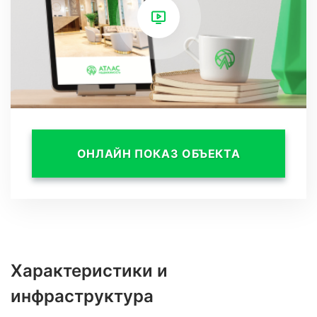
озеленение.
Рядом есть детский сад, школа, остановки,
гипермаркет, центральный рынок, больница,
почта, железнодорожный вокзал, торговые
центры, центральная набережная, концертный
зал Фестивальный, зимний театр, музеи,
ОНЛАЙН ПОКАЗ ОБЪЕКТА
парки и скверы.
Характеристики и
инфраструктура