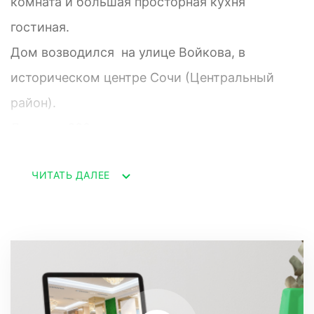
комната и большая просторная кухня
гостиная.
Дом возводился на улице Войкова, в
историческом центре Сочи (Центральный
район).
До моря 600 метров.
Коммуникации подведены от городских сетей,
ЧИТАТЬ ДАЛЕЕ
независимую систему отопления
обеспечивают индивидуальные котлы.
Вокруг комплекса обустроена закрытая
территория с охраной и видеонаблюдением.
Во дворе расположена детская площадка,
автомобильная стоянка, ландшафтное