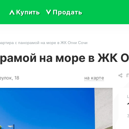
Купить
Продать
вартира с панорамой на море в ЖК Огни Сочи
орамой на море в ЖК 
П
улок, 18
на карте
3