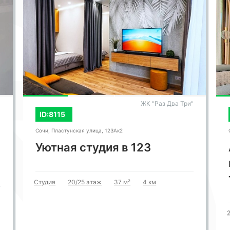
ЖК "Раз Два Три"
ID:8115
Сочи, Пластунская улица, 123Ак2
Уютная студия в 123
Студия
20/25 этаж
37 м²
4 км