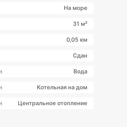
На море
31 м²
0,05 км
Сдан
и
Вода
и
Котельная на дом
и
Центральное отопление