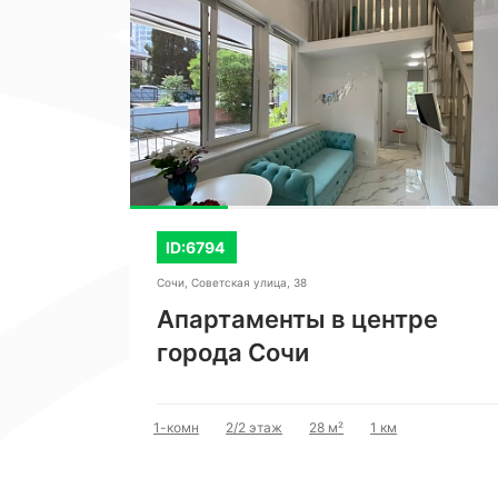
ЖК "Фрукты"
ID:6794
й, 34к5
Сочи, Советская улица, 38
се
Апартаменты в центре
города Сочи
м
1-комн
2/2 этаж
28 м²
1 км