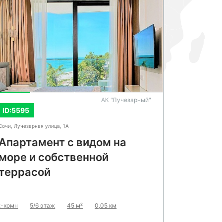
СМОТРЕТЬ ВСЕ ФОТО
СМОТРЕ
АК "Лучезарный"
ID:5595
ID:1565
Сочи, Лучезарная улица, 1А
Сочи, Пластун
Апартамент с видом на
Кварт
море и собственной
ремонт
террасой
Три
2-комн
5/6 этаж
45 м²
0,05 км
1-комн
2
13 000 00