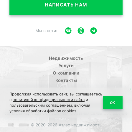
НАПИСАТЬ НАМ
Мы в сети:
Недвижимость
Услуги
О компании
Контакты
Продолжая использовать сайт, вы соглашаетесь
с
политикой конфидециальности сайта
и
/
ОК
Политика конфиденциальности
Пользовательское
пользовательским соглашением,
включая
условия обработки файлов cookies.
/
/
соглашение
ПДН Соглашение
Обратная связь Соглашение
© 2020-2026 Атлас недвижимость