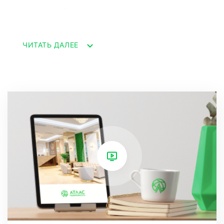
выполненный по индивидуальному проекту,
создает атмосферу роскоши и комфорта.
ЧИТАТЬ ДАЛЕЕ
Особенности квартиры:
- Панорамные окна с видом на бескрайние
воды Черного моря, позволяющие
наслаждаться завораживающими закатами
прямо из вашего гостиного уголка.
- Современная планировка с просторной
гостиной, уютными спальнями,
функциональной кухней и ванными
комнатами.