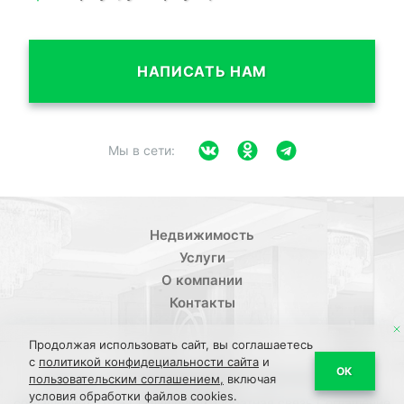
НАПИСАТЬ НАМ
Мы в сети:
Недвижимость
Услуги
О компании
Контакты
Продолжая использовать сайт, вы соглашаетесь
с
политикой конфидециальности сайта
и
/
ОК
Политика конфиденциальности
Пользовательское
пользовательским соглашением,
включая
условия обработки файлов cookies.
/
/
соглашение
ПДН Соглашение
Обратная связь Соглашение