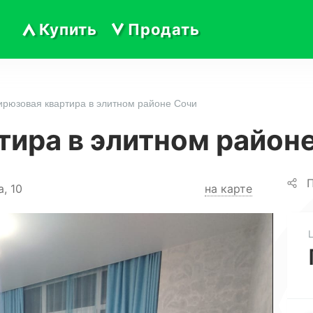
Купить
Продать
ирюзовая квартира в элитном районе Сочи
тира в элитном район
П
, 10
на карте