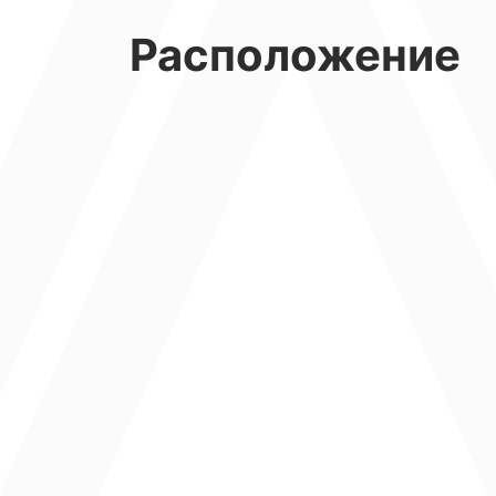
высокой арендной ставке и популяр
Расположение
Не упустите возможность стать вл
самом сердце Сочи!