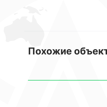
сосредоточены многие знаменитые 
* Главная городская набережная с 
* Исторические здания Зимнего и Ле
"Фестивальный" и Сочинский цирк, 
города.
* Зеленые оазисы санаториев "Москв
Похожие
объек
его уникальной коллекцией из боле
разнообразием животных и птиц.
Помимо своего исключительного ра
предлагает своим жильцам высокий
с игровой площадкой, подземный па
В дополнение к комфортному прожив
отличной инвестицией для получени