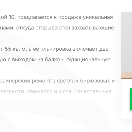
ой 10, предлагается к продаже уникальная
кнами, откуда открываются захватывающие
55 кв. м, а ее планировка включает две
ую с выходом на балкон, функциональную
зайнерский ремонт в светлых бирюзовых и
легкости, свежести и уюта. Качественные
ая техника создают ощущение высокого
ом районе Сочи Светлана, где