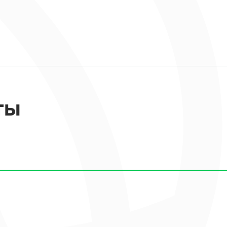
достопримечательности Сочи:
ее живописными видами.
тнего театров, киноконцертный зал
ставшие символами культурной жизни
а" и "Светлана", а также парк Дендрарий с
ты
е 2000 редких растений и большим
сположения, ЖК "Москва" также
 уровень комфорта: благоустроенный двор
ркинг и круглосуточную охрану.
анию, квартира в ЖК "Москва" является
я пассивного дохода благодаря своей