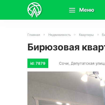
Меню
Главная
Недвижимость
Квартиры
Б
Бирюзовая квар
id: 7879
Сочи, Депутатская улица