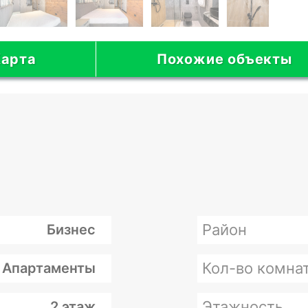
арта
Похожие объекты
Район
Бизнес
Кол-во комна
Апартаменты
Этажность
2 этаж