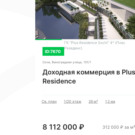
наслаждаться живописными видами 
собственного балкона. Это отлична
в атмосферу спокойствия и гармони
ГК "Plus Residence Sochi" 4* (Плас
Резеденс)
ID:7670
Сочи, Виноградная улица, 101/1
Доходная коммерция в Plu
Residence
Св. план
1/20 этаж
26 м²
1,2 км
8 112 000 ₽
312 000 ₽ за м