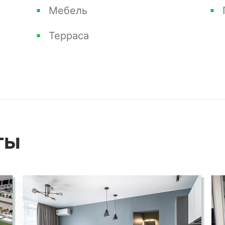
Мебель
 им особый шарм, а мягкие натуральные
Терраса
и создают атмосферу комфорта и уюта.
ляет гостям наслаждаться прекрасными
блюдать за живописными горными
ости от времени года.
пристрастием к деталям, чтобы подарить
ты
 вы найдете стильное оформление, удобную
ортного проживания.
 в этом прекрасном месте, чтобы
торые созданы специально для вас.
ваше пребывание, вы всегда сможете