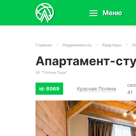
Меню
Главная
Недвижимость
Квартиры
А
Апартамент-сту
АК "Поляна Парк"
сел
id: 6069
Красная Поляна
41