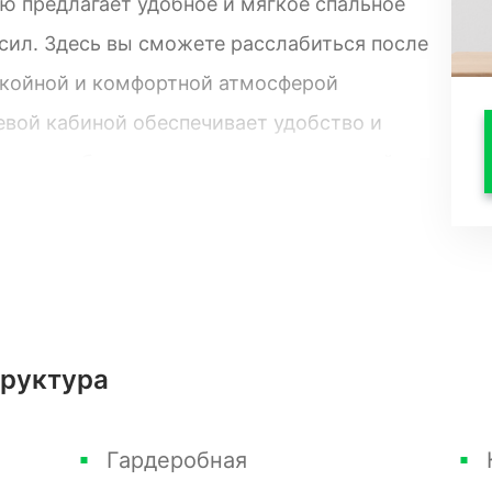
ю предлагает удобное и мягкое спальное
 сил. Здесь вы сможете расслабиться после
окойной и комфортной атмосферой
евой кабиной обеспечивает удобство и
е все необходимые средства для личной
зованием элементов натурального дерева,
та. Гости смогут насладиться пребыванием
 и пастельных тонах, которые
релакса и комфорта.
труктура
й балкон, открывающий великолепные
могут насладиться величественным
Гардеробная
 воздуха, просто выбравшись на свой