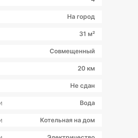
На город
31 м²
Совмещенный
20 км
Не сдан
и
Вода
и
Котельная на дом
и
Электричество