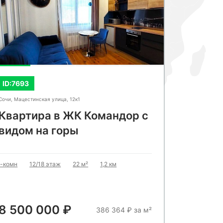
ID:7693
ID:7994
Сочи, Мацестинская улица, 12к1
Сочи, Морской
Квартира в ЖК Командор с
Апарта
видом на горы
1-комн
3
1-комн
12/18 этаж
22 м²
1,2 км
8 500 000 ₽
8 500
386 364 ₽ за м²