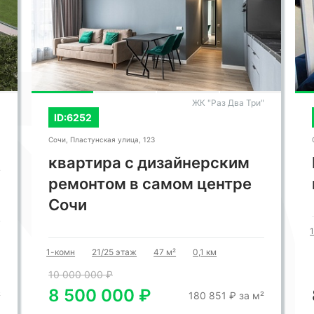
на горы и окружающую природу с вашего
я возможность расслабиться и погрузиться
и.
ЖК "Раз Два Три"
ID:6252
Сочи, Пластунская улица, 123
квартира с дизайнерским
s
ремонтом в самом центре
Сочи
1-комн
21/25 этаж
47 м²
0,1 км
10 000 000 ₽
8 500 000 ₽
²
180 851 ₽ за м²