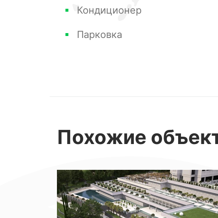
Кондиционер
собственный балкон.
Деревянная отделка комнат придает
Парковка
ткани и текстильные принадлежност
Расположение балкона также позво
закатами и рассветами, а также на
пейзажами, меняющимися в зависим
Общий интерьер студии выполнен с 
Похожие
объек
вам атмосферу тепла и уюта. Здесь
мебель и все необходимое для комф
Не упустите возможность оказаться
насладиться уютом и комфортом, ко
Не важно, насколько долгим будет 