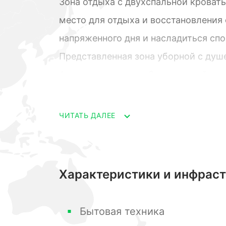
Зона отдыха с двухспальной кровать
место для отдыха и восстановления
напряженного дня и насладиться сп
Представленная зона уборной с душ
функциональность. Здесь вы найдет
гигиены.
Интерьер номера оформлен с исполь
ЧИТАТЬ ДАЛЕЕ
что создает ощущение теплоты и ую
в номерах, выполненных в спокойных
способствуют созданию атмосферы 
Характеристики и инфрас
В каждом номере имеется отдельны
виды на окружающие горы. Гости с
Бытовая техника
пейзажем и впитать энергию горного