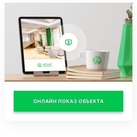
метров с качественным ремонтом, стильной
мебелью и современной бытовой техникой.
Эти апартаменты оснащены двуспальной
кроватью и дополнительным спальным
местом, создавая уютное и функциональное
пространство.
Апартамент входит в состав отеля Blanc Hill, и
размер жилой площади варьируется от 21,1 до
ОНЛАЙН ПОКАЗ ОБЪЕКТА
41,6 квадратных метров. Каждая единица
полностью готова для комфортного
проживания и приносит отличный доход при