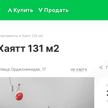
Купить
Продать
партаменты в Хаятт 131 м2
Хаятт 131 м2
П
улица Орджоникидзе, 17
на карте
1