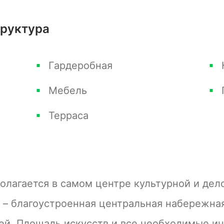
кая площадка, где работает аниматор.
труктура
Гардеробная
Мебель
Терраса
олагается в самом центре культурной и дел
 – благоустроенная центральная набережная
й, Площадь искусств и все необходимые и