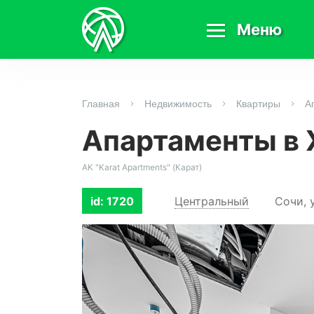
Меню
Главная
Недвижимость
Квартиры
А
Апартаменты в 
АК "Karat Apartments" (Карат)
Центральный
Сочи, 
id: 1720