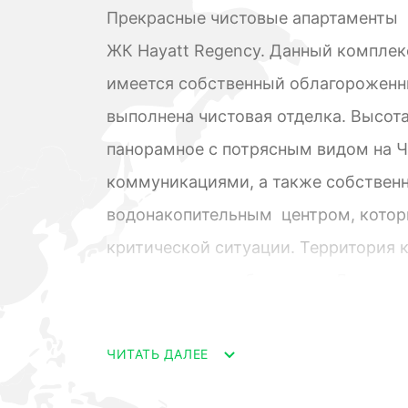
Прекрасные чистовые апартаменты 
ЖК Hayatt Regency. Данный комплек
имеется собственный облагороженны
выполнена чистовая отделка. Высота
панорамное с потрясным видом на 
коммуникациями, а также собствен
водонакопительным центром, котор
критической ситуации. Территория 
имеется видеонаблюдение. Для вла
паркинг. Территория комплекса обл
прогулок всей семьей, оборудованы
ЧИТАТЬ ДАЛЕЕ
Если вам будет необходимо оставит