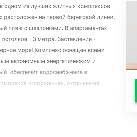
в одном из лучших элитных комплексов
с расположен на первой береговой линии,
й пляж с шезлонгами. В апартаментах
 потолков - 3 метра. Застекление -
Черное море! Комплекс оснащен всеми
ным автономным энергетическим и
ый обеспечит водоснабжение в
комплекса огороженная, охраняемая,
дельцев автомобиля имеется подземный
агорожена, дизайнерски продуманна для
 места отдыха с беседками и лавочками.
ь ребенка под присмотром, то на