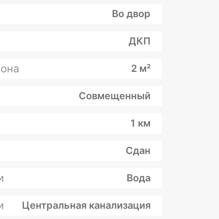
Во двор
ДКП
она
2 м²
Совмещенный
1 км
Сдан
и
Вода
и
Центральная канализация