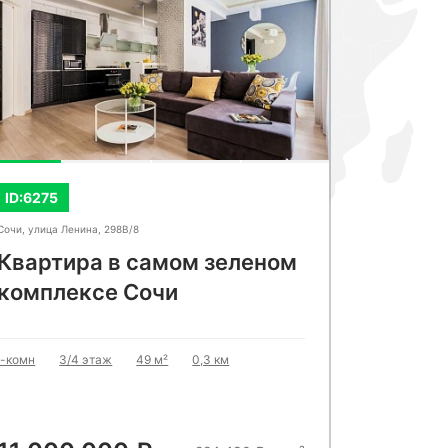
СМОТРЕТЬ ВСЕ ФОТО
СМОТРЕ
ID:6275
ID:6387
Сочи, улица Ленина, 298В/8
Сочи, Ясногор
Квартира в самом зеленом
Новая 
комплексе Сочи
Парк"
1-комн
3/4 этаж
49 м²
0,3 км
Студия
1