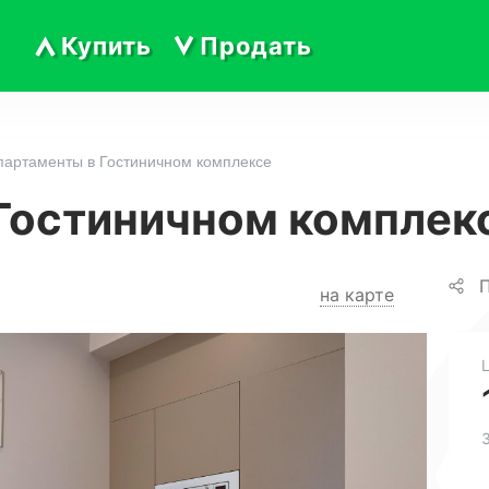
Купить
Продать
партаменты в Гостиничном комплексе
Гостиничном комплек
П
на карте
3