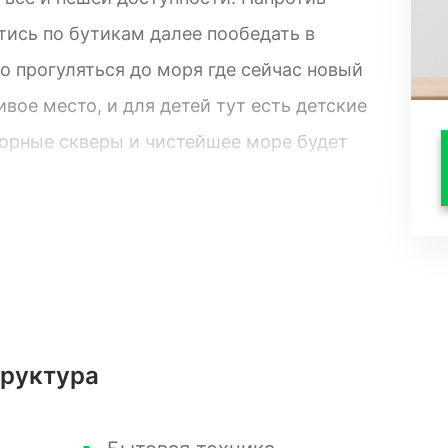
тись по бутикам далее пообедать в
о прогуляться до моря где сейчас новый
вое место, и для детей тут есть детские
торные скверы и чистейшее море будет
руктурой: бассейн, SPA, ресторан,
 то, что это центр комплекс расположен в
раняя тишину и спокойствие.
труктура
ваны, дизайнерский ремонт выполнен по
вы сможете и сдавать апартаменты в