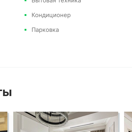
Бытовая техника
лностью заниматься сдачей, размещать
Кондиционер
ктр услуг Отеля четырех звезд.
Парковка
ынком Сочи и провести показ для Вас.
ты