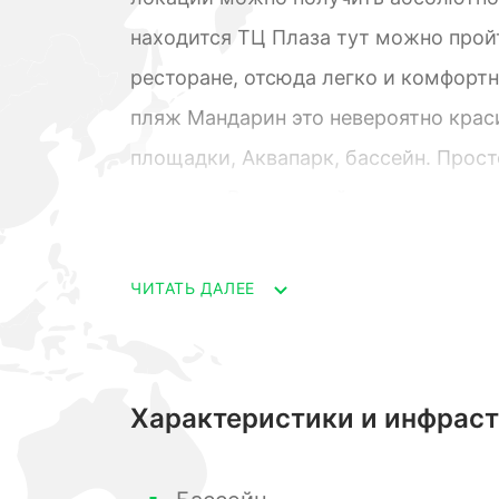
находится ТЦ Плаза тут можно прой
ресторане, отсюда легко и комфортн
пляж Мандарин это невероятно краси
площадки, Аквапарк, бассейн. Прос
радовать Вас каждый день.
Сам комплекс наполнен всей инфраст
ЧИТАТЬ ДАЛЕЕ
тренажерный зал, бар. Не смотря на
реликтовых деревьях тем самым сох
Характеристики и инфрас
Апартаменты полностью укомплекто
стандартам Отельера Miror поэтому 