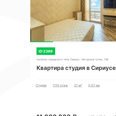
Раз Два Три"
ID:2389
посёлок городского типа Сириус, Нагорный тупик, 13Б
Квартира студия в Сириусе
Два,
Студия
7/10 этаж
27 м²
0,07 км
км