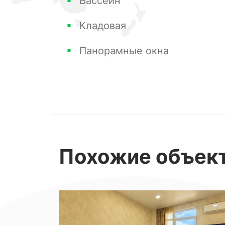
Бассейн
управление. Где компания будет по
Кладовая
гостей курорта и оказывать весь спе
Панорамные окна
Звоните, буду рада познакомить с р
Похожие
объек