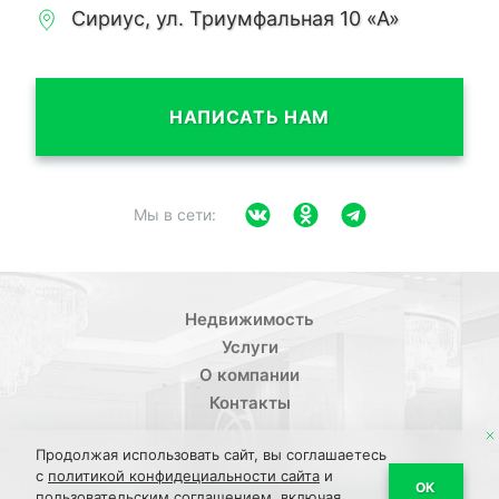
Сириус, ул. Триумфальная 10 «А»
НАПИСАТЬ НАМ
Мы в сети:
Недвижимость
Услуги
О компании
Контакты
Продолжая использовать сайт, вы соглашаетесь
с
политикой конфидециальности сайта
и
/
ОК
Политика конфиденциальности
Пользовательское
пользовательским соглашением,
включая