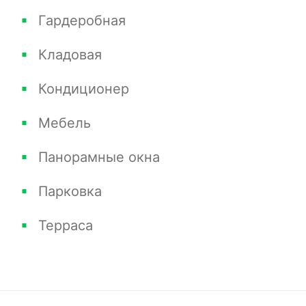
Для получения дополнительной информации и
Гардеробная
организации визита на объект, пожалуйста,
свяжитесь с нами.
Кладовая
Кондиционер
Мебель
Панорамные окна
Парковка
Терраса