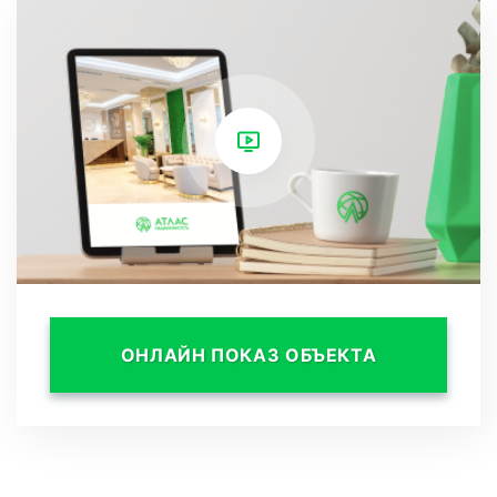
виды на окружающие горы. Воспользуйтесь
этими моментами, наслаждаясь бокалом
искристого вина или чашкой ароматного
кофе, погружаясь в удивительные закаты и
рассветы, объединенные с природой Sun
Peak.
На вторых и третьих этажах расположены
номера с индивидуальными открытыми
балконами, предоставляя также потрясающие
ОНЛАЙН ПОКАЗ ОБЪЕКТА
виды на горы.
Предлагаемые апартаменты площадью 24,1