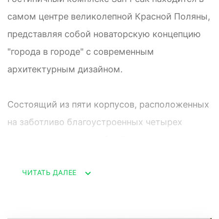
самом центре великолепной Красной Поляны,
представляя собой новаторскую концепцию
"города в городе" с современным
архитектурным дизайном.
Состоящий из пяти корпусов, расположенных
на заботливо благоустроенных четырех
гектарах территории, Sun Peak приглашает
вас насладиться выдающимся уровнем
ЧИТАТЬ ДАЛЕЕ
размещения. Номера на первых этажах
оборудованы открытыми индивидуальными
террасами, открывающими великолепные