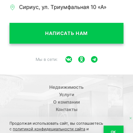
Сириус, ул. Триумфальная 10 «А»
НАПИСАТЬ НАМ
Мы в сети:
Недвижимость
Услуги
О компании
Контакты
Продолжая использовать сайт, вы соглашаетесь
с
политикой конфидециальности сайта
и
/
ОК