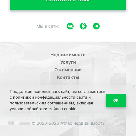
Мы в сети:
Недвижимость
Услуги
О компании
Контакты
Продолжая использовать сайт, вы соглашаетесь
с
политикой конфидециальности сайта
и
/
ОК
Политика конфиденциальности
Пользовательское
пользовательским соглашением,
включая
условия обработки файлов cookies.
/
/
соглашение
ПДН Соглашение
Обратная связь Соглашение
© 2020-2026 Атлас недвижимость