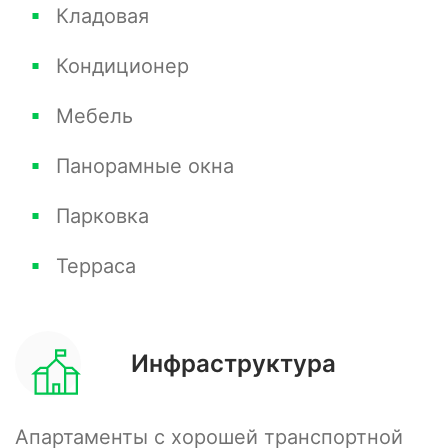
Кладовая
Курортным проспектом и морем. Есть
подземный паркинг для автомобилей, зоны
Кондиционер
для отдыха, бассейн, SPA-комплекс и клубный
Мебель
ресторан на территории.
Панорамные окна
Парковка
Терраса
Инфраструктура
Апартаменты с хорошей транспортной