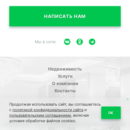
НАПИСАТЬ НАМ
Мы в сети:
Недвижимость
Услуги
О компании
Контакты
Продолжая использовать сайт, вы соглашаетесь
с
политикой конфидециальности сайта
и
/
ОК
Политика конфиденциальности
Пользовательское
пользовательским соглашением,
включая
условия обработки файлов cookies.
/
/
соглашение
ПДН Соглашение
Обратная связь Соглашение