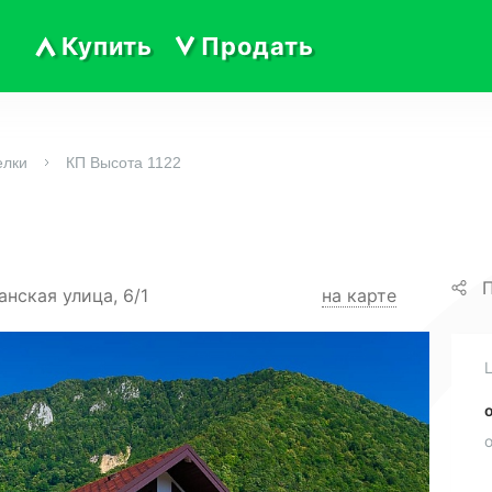
Купить
Продать
елки
КП Высота 1122
П
нская улица, 6/1
на карте
о