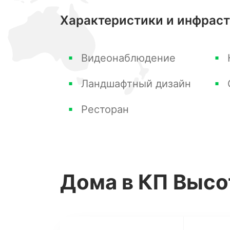
обстановки каждого из зданий.
Характеристики и инфрас
Структура поселка:
Видеонаблюдение
1-ая площадка: премиальный сегмент
Ландшафтный дизайн
домовладений, участки от 6 соток до
млн. рублей.
Ресторан
2-ая площадка: уменьшенная версия,
м2 на 4-5 сотках земли. Бассейны 
Дома
в КП Высо
Коттеджи располагают собственны
придомовой территории, имеют гос
паркинг на 2 м/м. Участок каждого 