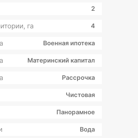
2
итории, га
4
а
Военная ипотека
а
Материнский капитал
а
Рассрочка
Чистовая
Панорамное
и
Вода