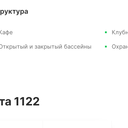
труктура
Кафе
Клуб
 на территории в 3 га, рассчитанный на 27
Открытый и закрытый бассейны
Охра
 14, стоимость домов от 90 млн. до 150
 с домами по 160 м2, включая мансарду 60
присутствуют в каждом доме.
та 1122
м закрытым пространством помимо общей
тевые дома, подогреваемые бассейны и
дома украшает зеленый газон, искусный