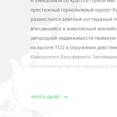
В уникальной по красоте горной мес
престижный горнолыжный курорт Кр
разместился элитный коттеджный по
вписавшийся в живописный альпийск
загородной недвижимости премиум-
на высоте 1122 в окружении девстве
Кавказского Биосферного Заповедни
экологически чистых природных усл
микроклимата, и фешенебельной ин
Территория поселка представлена 2
ЧИТАТЬ ДАЛЕЕ
архитектурном стиле «горное шале»
единством фасадов и неповторимой