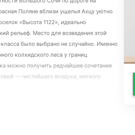
тности Большого Сочи по дороге на
асная Поляне вблизи ущелья Ахцу уютно
селок «Высота 1122», идеально
ий рельеф. Место для возведения этой
класса было выбрано не случайно. Именно
нного колхидского леса у границ
ка можно получить редчайшее сочетание
овий — чистейшего воздуха, мягкого
фраструктуры комплекса.
-мя очередями из 60-ти домов в
 с «каскадным» расположением, с
 индивидуальностью внутренней