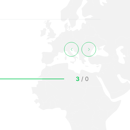
3
/
0