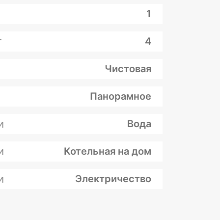
1
т
4
Чистовая
Панорамное
и
Вода
и
Котельная на дом
и
Электричество