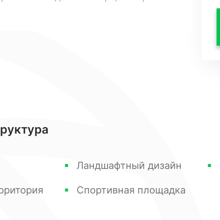
во до самых мелочей, к Вашему выбору
к. Вы безусловно найдете то, что
ой жизни.
мли. Все виллы находятся на закрытой и
формлена ландшафтным дизайном и имеет
нии к личным гаражам. Концепция общего
труктура
азом, что создается приватная обстановку
территории Вы совершенно не будете
Ландшафтный дизайн
рритория
Спортивная площадка