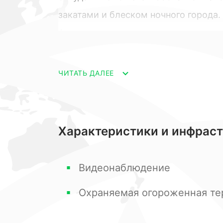
закатами и блеском ночного города.
Архитекторы продумали пространст
представлены разные виды планирово
идеально подходит Вашей комфортн
ЧИТАТЬ ДАЛЕЕ
Под каждый дом отведено 7 соток зе
охраняемой территории, которая о
общую гостевую парковку в дополне
Характеристики и инфрас
пространства разработана таким обр
у каждой виллы, находясь на своей 
Видеонаблюдение
ощущать присутствия соседей.
Охраняемая огороженная те