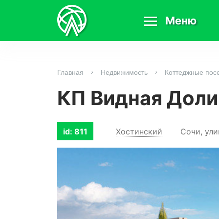
Меню
Главная
Недвижимость
Коттеджные пос
КП Видная Доли
Хостинский
Сочи, ули
id: 811