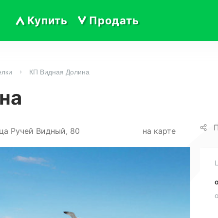
Купить
Продать
елки
КП Видная Долина
на
П
ца Ручей Видный, 80
на карте
о