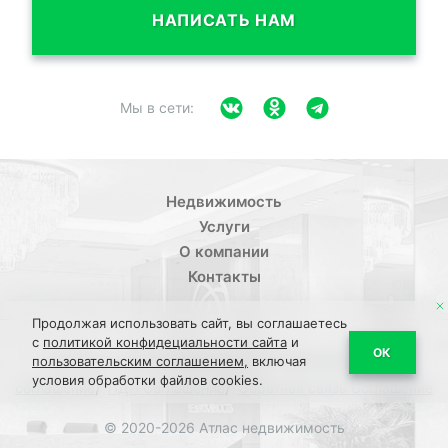
НАПИСАТЬ НАМ
Мы в сети:
Недвижимость
Услуги
О компании
Контакты
Продолжая использовать сайт, вы соглашаетесь
с
политикой конфидециальности сайта
и
/
ОК
Политика конфиденциальности
Пользовательское
пользовательским соглашением,
включая
условия обработки файлов cookies.
/
/
соглашение
ПДН Соглашение
Обратная связь Соглашение
© 2020-2026 Атлас недвижимость