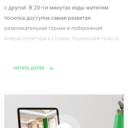
с другой. В 20-ти минутах езды жителям
поселка доступна самая развитая
развлекательная горная и побережная
инфраструктура в стране. Идеальная трасса
ведет от поселка K горнолыжным комплексам
зимой и оздоровительным центрам у моря
ЧИТАТЬ ДАЛЕЕ
летом.
Концептуальной особенностью проекта
является ero географическая приватность.
Уникальная территория поселка у лесного
массива исключила возможность соседской