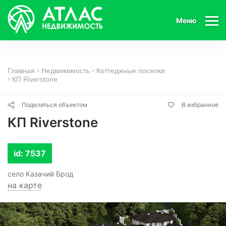
Меню
Главная
Недвижимость
Коттеджные поселки
КП Riverstone
Поделиться объектом
В избранное
КП Riverstone
id: 7537
село Казачий Брод
на карте