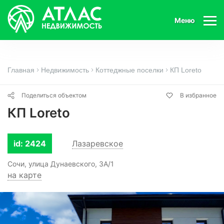
Меню
Главная
Недвижимость
Коттеджные поселки
КП Loreto
Поделиться объектом
В избранное
КП Loreto
id: 2424
Лазаревское
Сочи, улица Дунаевского, 3А/1
на карте