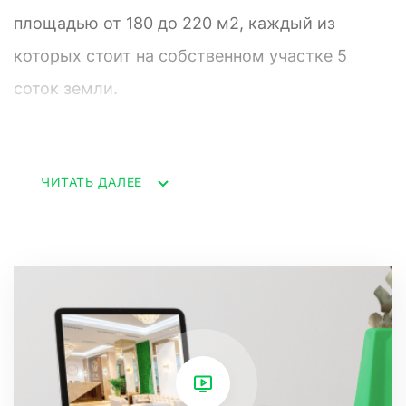
площадью от 180 до 220 м2, каждый из
которых стоит на собственном участке 5
соток земли.
Территория каждого дома покрыта
ЧИТАТЬ ДАЛЕЕ
брусчаткой, есть подогреваемый бассейн и
ландшафтное озеленение субтропическими
растениями.