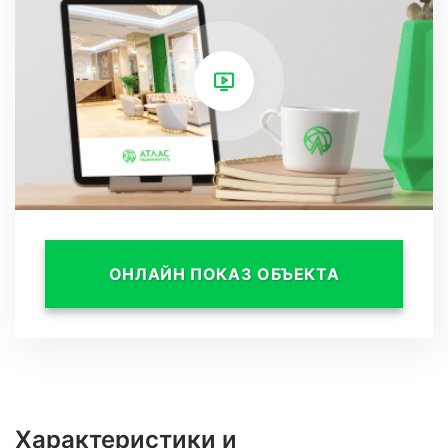
до 8 соток.
Открытые террасы, собственный
подогреваемый бассейн, ландшафтное
озеленение.
Предчистовая отделка, КПП, круглосуточное
наблюдение.
Коммуникации: свет, вода центральные, газ
заведен, ЛОС.
ОНЛАЙН ПОКАЗ ОБЪЕКТА
Характеристики и