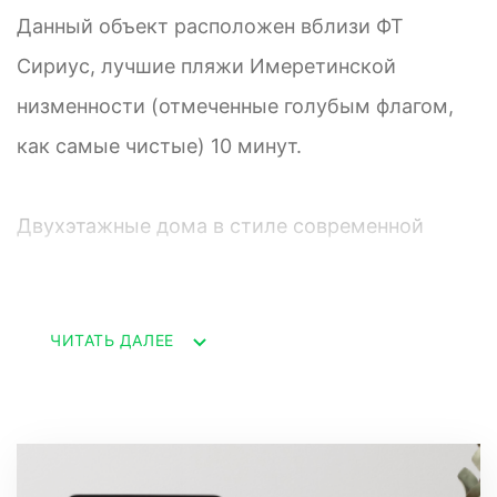
Данный объект расположен вблизи ФТ
Сириус, лучшие пляжи Имеретинской
низменности (отмеченные голубым флагом,
как самые чистые) 10 минут.
Двухэтажные дома в стиле современной
классике, с эксплуатируемым третьим
этажом и с видом на море. Поселок состоит
ЧИТАТЬ ДАЛЕЕ
из 13 отдельностоящих домов на закрытой
территории общей площадью 1Га. Площадь
домов от 160м2 до 500м2 (от 200м2 до 600м2
с учетом мансарды), земельные участки от 4