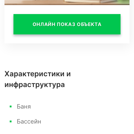
шкафы и комоды предоставляют достаточно
места для хранения вещей.
ОНЛАЙН ПОКАЗ ОБЪЕКТА
Есть отдельно стоящая баня (68 кв. метра) и
гараж на два машиноместа (42 кв. метров).
Характеристики и
инфраструктура
Фасад дома и внутренняя отделка
Баня
разрабатывались по своему дизайн проекту и
были выполнены из материалов высшей
Бассейн
категории. Мебель, техника и освещение -