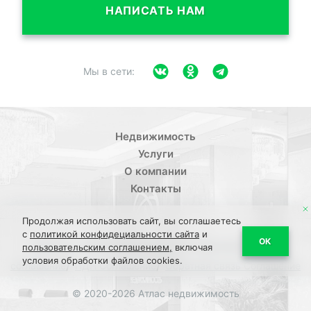
НАПИСАТЬ НАМ
Мы в сети:
Недвижимость
Услуги
О компании
Контакты
Продолжая использовать сайт, вы соглашаетесь
с
политикой конфидециальности сайта
и
/
ОК
Политика конфиденциальности
Пользовательское
пользовательским соглашением,
включая
условия обработки файлов cookies.
/
/
соглашение
ПДН Соглашение
Обратная связь Соглашение
© 2020-2026 Атлас недвижимость