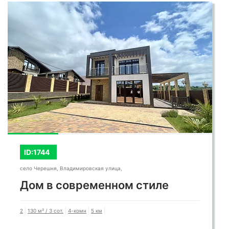
ID:1744
село Черешня, Владимировская улица,
Дом в современном стиле
2
130 м² / 3 сот.
4-комн
5 км