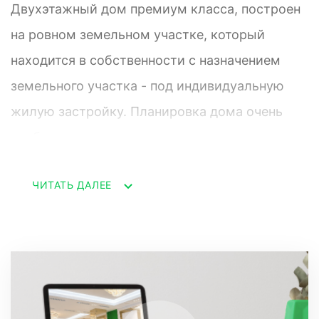
Двухэтажный дом премиум класса, построен
на ровном земельном участке, который
находится в собственности с назначением
земельного участка - под индивидуальную
жилую застройку. Планировка дома очень
удобная, три изолированные спальни,
большая современная кухня со всей
ЧИТАТЬ ДАЛЕЕ
имеющейся бытовой техникой и мебелью,
гардеробная комната, сан.узел. Для активного
отдыха на территории дома расположен
открытый бассейн, на нулевом этаже имеется
сауна с баней. Территория дома
облагорожена, изолированна, имеется место