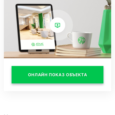
что придает ей особый шарм и элегантность.
Использование качественных материалов,
стильной мебели и аксессуаров создает
атмосферу роскоши и уюта. Просторные окна
позволяют наслаждаться прекрасным видом
на окружающую природу.
Участок, на котором расположена вилла,
ОНЛАЙН ПОКАЗ ОБЪЕКТА
составляет 7 соток. Здесь можно создать
уютный сад с цветами и зоной отдыха.
Охраняемый коттеджный поселок Мандарин
на Ручье видном обеспечивает безопасность