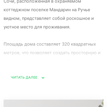
Сочи, расположенная в охраняемом
коттеджном поселке Мандарин на Ручье
видном, представляет собой роскошное и
уютное место для проживания.
Площадь дома составляет 320 квадратных
метров, что позволяет создать просторную и
функциональную обстановку. Внутри виллы
расположены 4 спальни и 4 санузла, что
ЧИТАТЬ ДАЛЕЕ
обеспечивает комфорт и приватность для
гостей.
Дизайн виллы выполнен в испанском стиле,